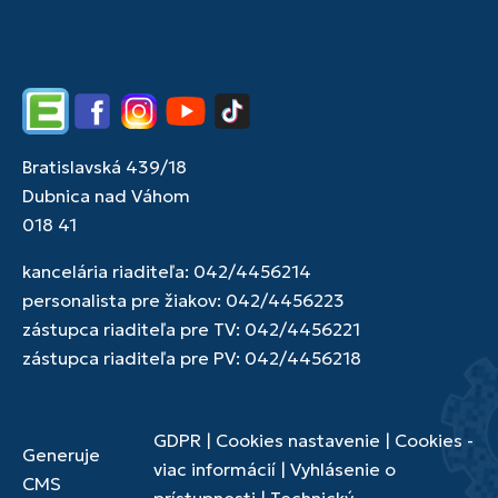
Edupage
Facebook
Instagram
YouTube
TikTok
Bratislavská 439/18
Dubnica nad Váhom
018 41
kancelária riaditeľa: 042/4456214
personalista pre žiakov: 042/4456223
zástupca riaditeľa pre TV: 042/4456221
zástupca riaditeľa pre PV: 042/4456218
GDPR
|
Cookies nastavenie
|
Cookies -
Generuje
viac informácií
|
Vyhlásenie o
CMS