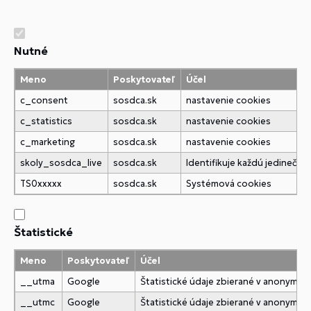
Nutné
Meno
Poskytovateľ
Účel
c_consent
sosdca.sk
nastavenie cookies
c_statistics
sosdca.sk
nastavenie cookies
c_marketing
sosdca.sk
nastavenie cookies
skoly_sosdca_live
sosdca.sk
Identifikuje každú jedineč
TS0xxxxx
sosdca.sk
Systémová cookies
Štatistické
Meno
Poskytovateľ
Účel
__utma
Google
Štatistické údaje zbierané v anonymne
__utmc
Google
Štatistické údaje zbierané v anonymne