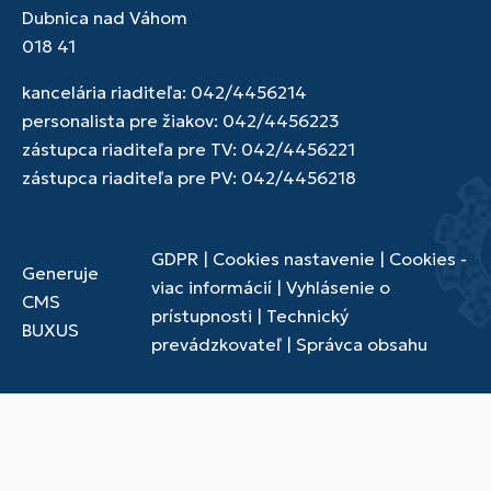
Dubnica nad Váhom
018 41
kancelária riaditeľa: 042/4456214
personalista pre žiakov: 042/4456223
zástupca riaditeľa pre TV: 042/4456221
zástupca riaditeľa pre PV: 042/4456218
GDPR
|
Cookies nastavenie
|
Cookies -
Generuje
viac informácií
|
Vyhlásenie o
CMS
prístupnosti
|
Technický
BUXUS
prevádzkovateľ
|
Správca obsahu