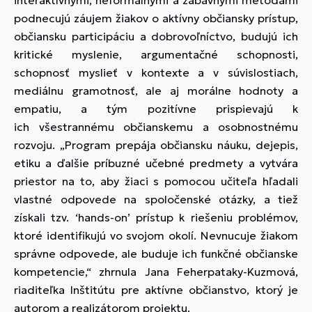
interaktívnymi, neformálnymi a zábavnými metódami
podnecujú záujem žiakov o aktívny občiansky prístup,
občiansku participáciu a dobrovoľníctvo, budujú ich
kritické myslenie, argumentačné schopnosti,
schopnosť myslieť v kontexte a v súvislostiach,
mediálnu gramotnosť, ale aj morálne hodnoty a
empatiu, a tým pozitívne prispievajú k
ich všestrannému občianskemu a osobnostnému
rozvoju. „Program prepája občiansku náuku, dejepis,
etiku a ďalšie príbuzné učebné predmety a vytvára
priestor na to, aby žiaci s pomocou učiteľa hľadali
vlastné odpovede na spoločenské otázky, a tiež
získali tzv. ‘hands-on’ prístup k riešeniu problémov,
ktoré identifikujú vo svojom okolí. Nevnucuje žiakom
správne odpovede, ale buduje ich funkčné občianske
kompetencie,“ zhrnula Jana Feherpataky-Kuzmová,
riaditeľka Inštitútu pre aktívne občianstvo, ktorý je
autorom a realizátorom projektu.