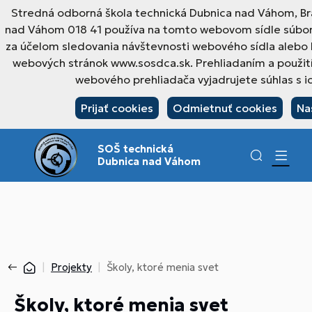
Stredná odborná škola technická Dubnica nad Váhom, Br
nad Váhom 018 41 používa na tomto webovom sídle súbory
za účelom sledovania návštevnosti webového sídla alebo 
webových stránok www.sosdca.sk. Prehliadaním a použit
webového prehliadača vyjadrujete súhlas s i
Prijať cookies
Odmietnuť cookies
Na
SOŠ technická
Dubnica nad Váhom
Projekty
Školy, ktoré menia svet
Školy, ktoré menia svet