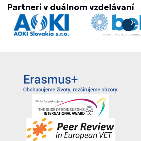
sagittis ac malesuada felis. ...
Partneri v duálnom vzdelávaní