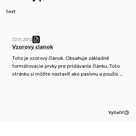
text
22.11.2012
Vzorovy clanok
Toto je vzorový článok. Obsahuje základné
formátovacie prvky pre pridávanie článku. Túto
stránku si môžte nastaviť ako pasívnu a používať
ako vzor pri pridávaní článkov. Lorem ipsum
dolor sit amet, consectetur adipiscing elit.
Pellentesque ut nibh a eros iaculis ornare.
Vivamus risus ligula, mattis ac rhoncus quis,
Vytlačiť
varius quis mi. Curabitur non dui risus, ut iaculis
nunc. Suspendisse id luctus enim. Nam sit amet
nibh ante. Donec vitae ligula eu sapien pretium