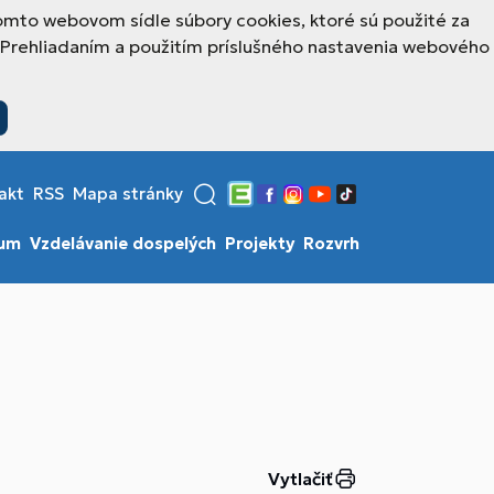
omto webovom sídle súbory cookies, ktoré sú použité za
 Prehliadaním a použitím príslušného nastavenia webového
akt
RSS
Mapa stránky
Edupage
Facebook
Instagram
YouTube
TikTok
ium
Vzdelávanie dospelých
Projekty
Rozvrh
Vytlačiť