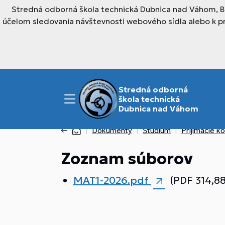
Stredná odborná škola technická Dubnica nad Váhom, Br
účelom sledovania návštevnosti webového sídla alebo k p
Stredná odborná
škola technická
Dubnica nad Váhom
Dokumenty
Štúdium
Prijímacie 
Zoznam súborov
MAT1-2026.pdf
(PDF 314,88