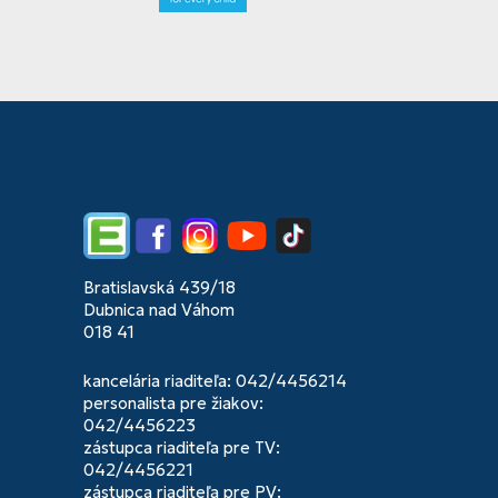
Edupage
Facebook
Instagram
YouTube
TikTok
Bratislavská 439/18
Dubnica nad Váhom
018 41
kancelária riaditeľa: 042/4456214
personalista pre žiakov:
042/4456223
zástupca riaditeľa pre TV:
042/4456221
zástupca riaditeľa pre PV: