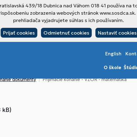
atislavská 439/18 Dubnica nad Váhom 018 41 používa na t
rispôsobeniu zobrazenia webových stránok www.sosdca.sk.
prehliadača vyjadrujete súhlas s ich používaním.
Prijať cookies
Odmietnuť cookies
Nastaviť cookies
English
Kont
O škole
Štúd
konanie dokumenty
Prijímacie konanie - VZOR - matematika
 kB)