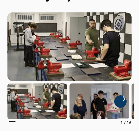
1
/
16